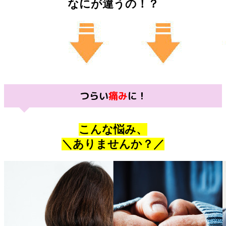
なにが違うの！？
つらい
痛み
に！
こんな悩み、
＼ありませんか？／