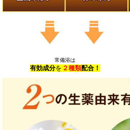
常備浴は
有効成分
を
２種類
配合！