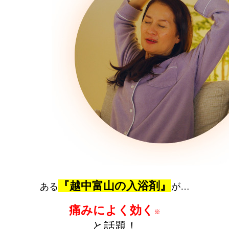
『越中富山の入浴剤』
ある
が…
痛みによく効く
※
と話題！