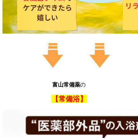
富山常備薬
の
【常備浴】