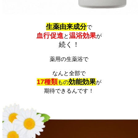
生薬由来成分
で
血行促進
温浴効果
と
が
続く！
薬用の生薬浴で
なんと全部で
17種類
効能効果
もの
が
期待できるんです！