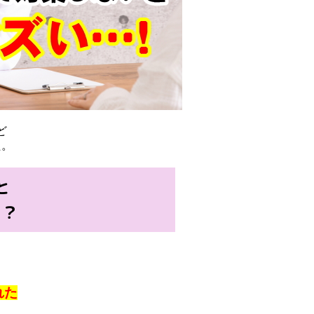
ど
た。
と
！？
れた