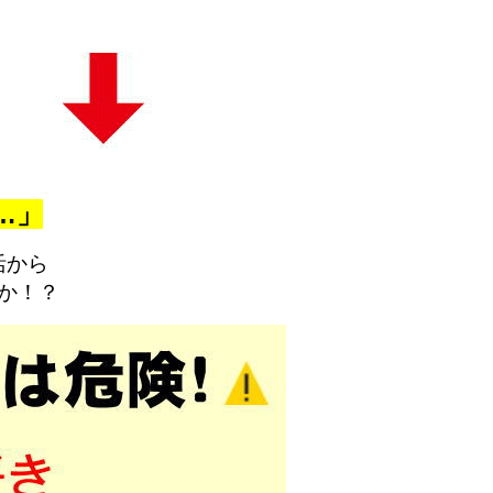
…」
活から
か！？