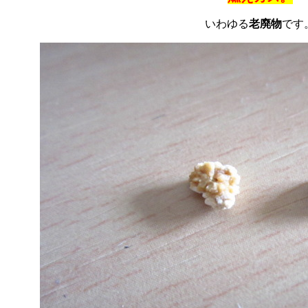
いわゆる
老廃物
です