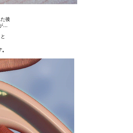
れた後
が…
うと
す。