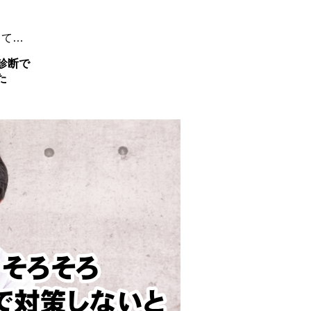
、
して…
診断で
た