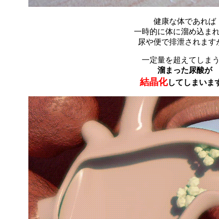
健康な体であれば
一時的に体に溜め込ま
尿や便で排泄されます
一定量を超えてしま
溜まった尿酸が
結晶化
してしまいま