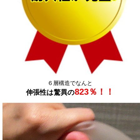
６層構造でなんと
823％！！
伸張性は驚異の