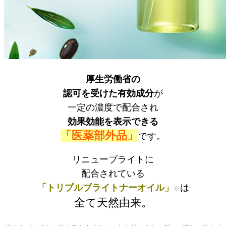
厚生労働省の
認可を受けた有効成分
が
一定の濃度で配合され
効果効能を表示できる
「医薬部外品」
です。
リニューブライトに
配合されている
「トリプルブライトナーオイル」
は
※
全て天然由来。