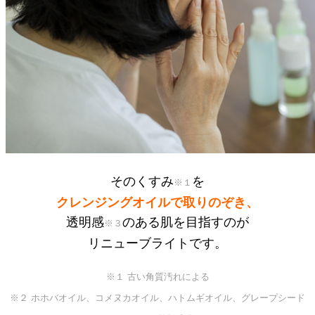
そのくすみ
を
※１
クレンジングオイルで取りのぞき、
透明感
のある肌を目指すのが
※３
リニューブライトです。
※１ 古い角質汚れによる
※２ ホホバオイル、コメヌカオイル、ハトムギオイル、グレープシード