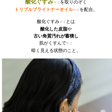
酸化ぐすみ
を取りのぞく
※１
トリプルブライトナーオイル
を配合。
※２
酸化ぐすみ
とは
※１
酸化した皮脂
や
古い角質汚れが蓄積し
肌がくすんで
※１
暗く見える状態のこと。