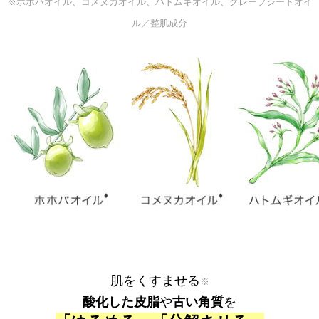
※ホホバオイル、コメヌカオイル、ハトムギオイル、グレープシードオイ
ル／整肌成分
肌をくすませる
※
酸化した皮脂
や
古い角質
を