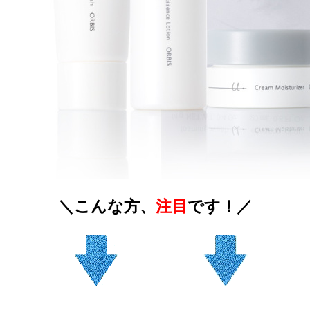
＼こんな方、
注目
です！／