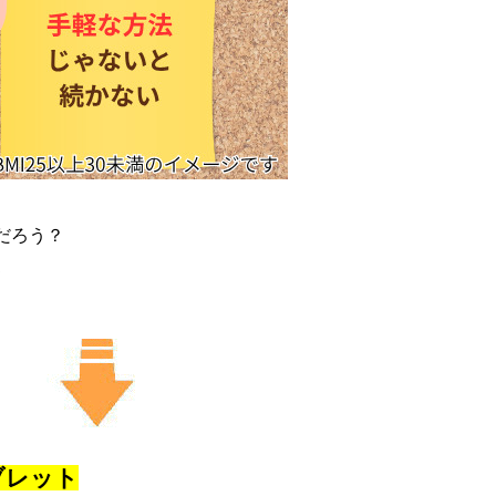
だろう？
て
…
ブレット