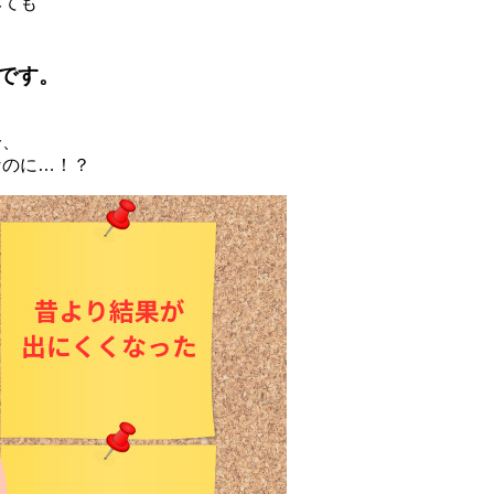
みても
です。
分、
なのに…！？