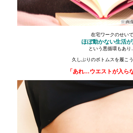
在宅ワークのせい
ほぼ動かない生活が
という悪循環もあり
久しぶりのボトムスを履こ
「あれ…ウエストが入ら