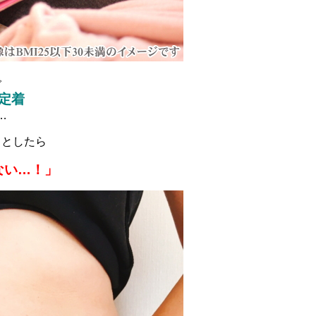
で
定着
…
うとしたら
ない…！」