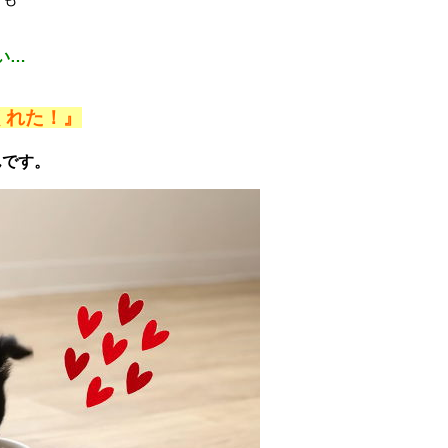
い…
くれた！』
んです。