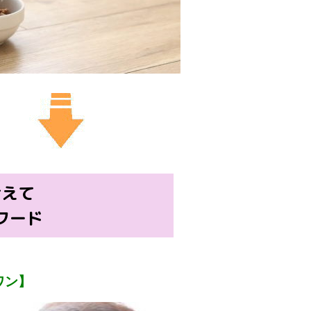
考えて
フード
ワン】