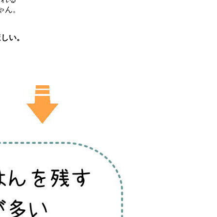
ゃん。
、
ほしい。
…