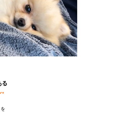
ある
ん。
りを
。