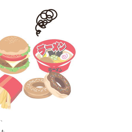
ん、
ても