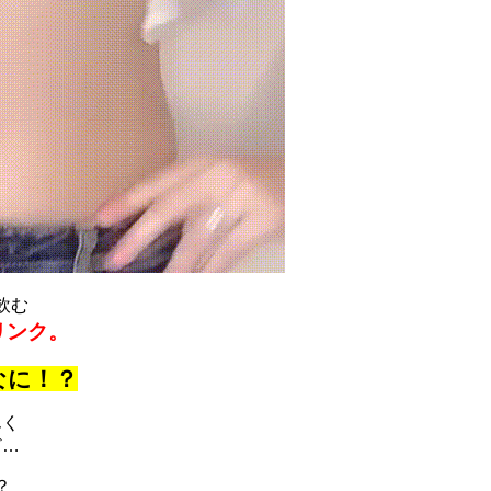
飲む
リンク。
なに！？
んく
ど…
？