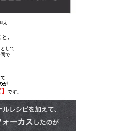
加え
こと。
クとして
の間で
って
のが
ズ】
です。