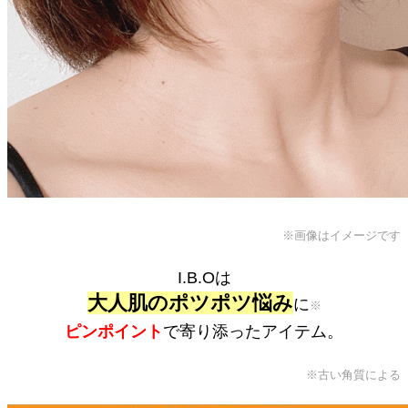
※画像はイメージです
I.B.Oは
大人肌のポツポツ悩み
に
※
ピンポイント
で寄り添ったアイテム。
※古い角質による