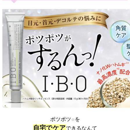
ポツポツ
を
※
自宅でケア
できるなんて