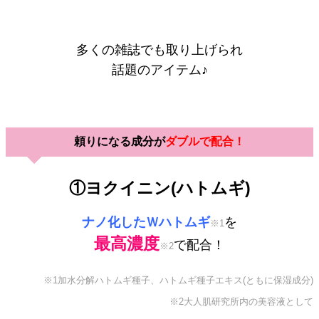
多くの雑誌でも取り上げられ
話題のアイテム♪
頼りになる成分が
ダブルで配合！
①ヨクイニン(ハトムギ)
ナノ化したＷハトムギ
を
※1
最高濃度
で配合！
※2
※1加水分解ハトムギ種子、ハトムギ種子エキス(ともに保湿成分)
※2大人肌研究所内の美容液として