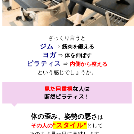
ざっくり言うと
ジム
⇒
筋肉を鍛える
ヨガ
⇒
体を伸ばす
ピラティス
⇒
内側から整える
という感じでしょうか。
見た目重視
な人は
断然ピラティス！
体の歪み、姿勢の悪さ
は
“スタイル”
その人の
として
そのまま見た目に直結します。