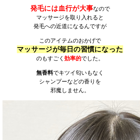
発毛には血行が大事
なので
マッサージを取り入れると
発毛への近道になるんですが
このアイテムのおかげで
マッサージが毎日の習慣になった
のもすごく
効率的
でした。
無香料
でキツイ匂いもなく
シャンプーなどの香りを
邪魔しません。