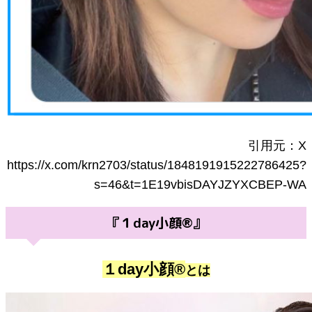
引用元：X
https://x.com/krn2703/status/1848191915222786425?
s=46&t=1E19vbisDAYJZYXCBEP-WA
『１day小顔®』
１day小顔®
とは