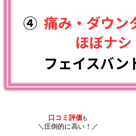
口コミ評価
も
＼圧倒的に高い！／