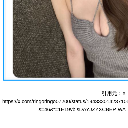
引用元：X
https://x.com/ringoringo07200/status/1943330142371
s=46&t=1E19vbisDAYJZYXCBEP-WA