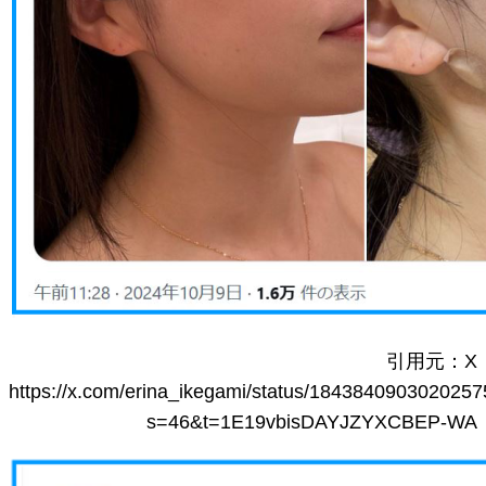
引用元：X
https://x.com/erina_ikegami/status/184384090302025
s=46&t=1E19vbisDAYJZYXCBEP-WA