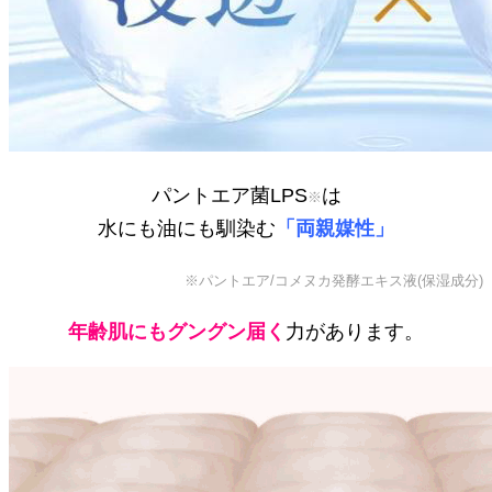
パントエア菌LPS
は
※
水にも油にも馴染む
「両親媒性」
※パントエア/コメヌカ発酵エキス液(保湿成分)
年齢肌にもグングン届く
力があります。