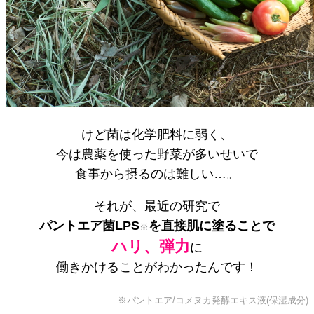
けど菌は化学肥料に弱く、
今は農薬を使った野菜が多いせいで
食事から摂るのは難しい…。
それが、最近の研究で
パントエア菌LPS
を直接肌に塗ることで
※
ハリ、弾力
に
働きかけることがわかったんです！
※パントエア/コメヌカ発酵エキス液(保湿成分)