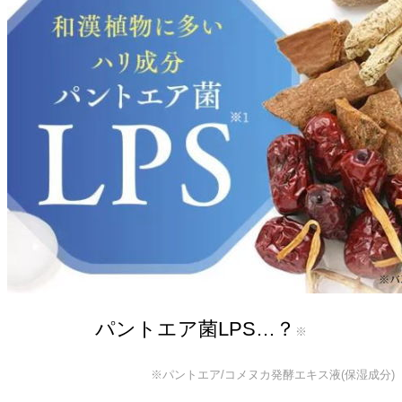
パントエア菌LPS…？
※
※パントエア/コメヌカ発酵エキス液(保湿成分)