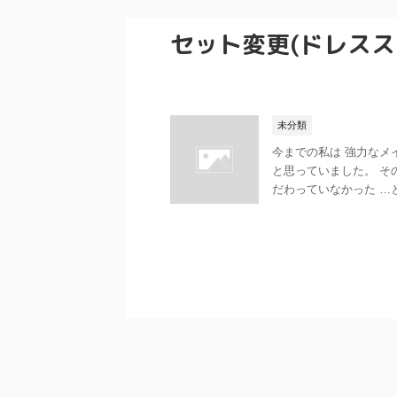
セット変更(ドレスス
未分類
今までの私は 強力なメ
と思っていました。 そ
だわっていなかった …とい