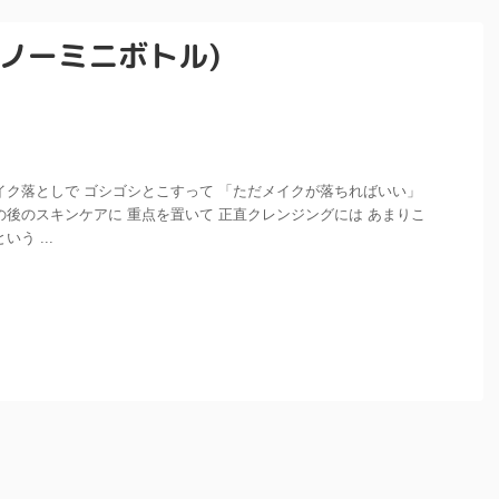
ノーミニボトル)
イク落としで ゴシゴシとこすって 「ただメイクが落ちればいい」
の後のスキンケアに 重点を置いて 正直クレンジングには あまりこ
う ...